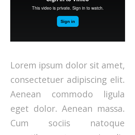
Lorem ipsum dolor sit amet,
consectetuer adipiscing elit.
Aenean commodo ligula
eget dolor. Aenean massa.
Cum sociis natoque