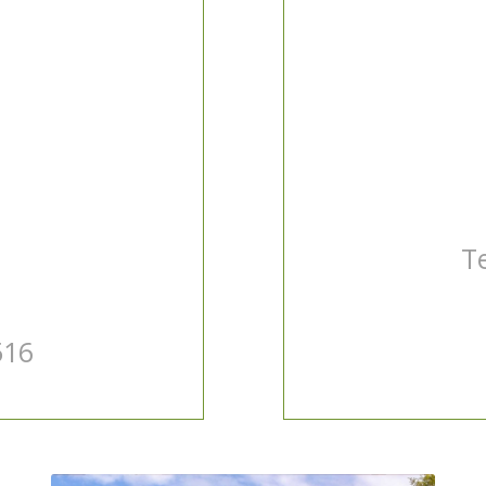
a
T
516