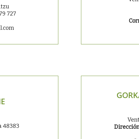
atzu
79 727
Cor
l.com
GORK
NE
Vent
ta 48383
Dirección