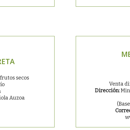
ME
RETA
frutos secos
Venta di
ío
Dirección:
Mint
a
oiola Auzoa
(Base
Corre
w