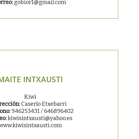
rreo:
gobior1@gmail.com
MAITE INTXAUSTI
Kiwi
rección:
Caserío Etxebarri
ono:
946253431 / 646896402
eo:
kiwisintxausti@yahoo.es
www.kiwisintxausti.com