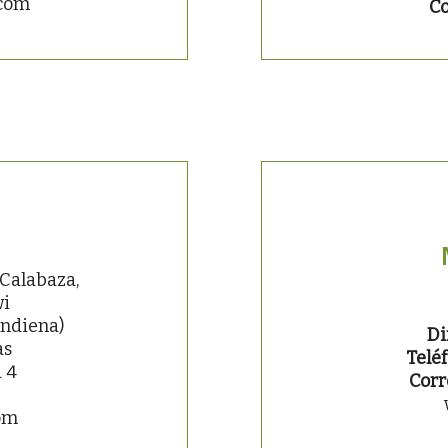
.com
Co
 Calabaza,
wi
andiena)
Di
as
Teléf
 4
Corr
om