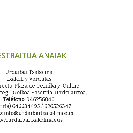
STRAITUA ANAIAK
Urdaibai Txakolina
Txakoli y Verdulas
recta, Plaza de Gernika y Online
egi-Goikoa Baserria, Uarka auzoa, 10
Teléfono
: 946256840
rria) 646634495 / 626526347
o
: info@urdaibaitxakolina.eus
ww.urdaibaitxakolina.eus