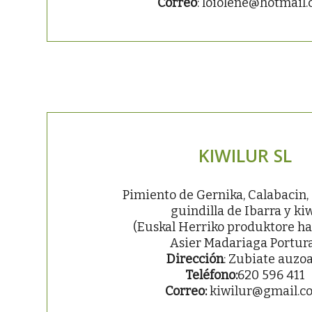
Correo
: loiolene@hotmail
KIWILUR SL
Pimiento de Gernika, Calabacin,
guindilla de Ibarra y ki
(Euskal Herriko produktore h
Asier Madariaga Portur
Dirección
: Zubiate auzoa
Teléfono:
620 596 411
Correo:
kiwilur@gmail.c