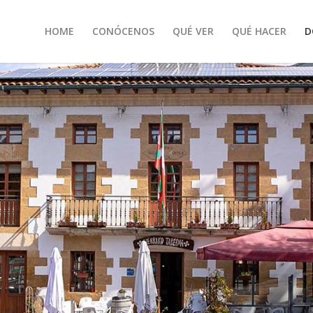
HOME
CONÓCENOS
QUÉ VER
QUÉ HACER
D