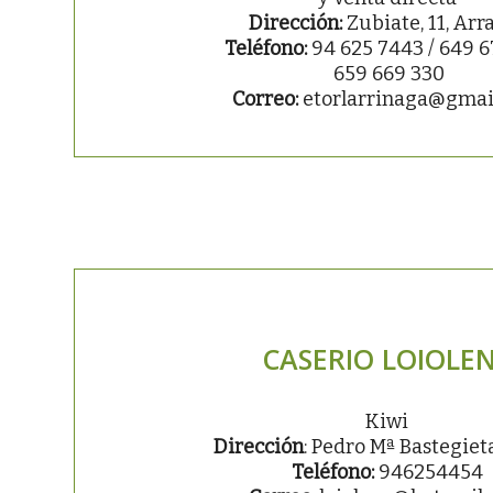
Dirección:
Zubiate, 11, Arr
Teléfono:
94 625 7443 / 649 6
659 669 330
Correo:
etorlarrinaga@gmai
CASERIO LOIOLE
Kiwi
Dirección
: Pedro Mª Bastegie
Teléfono:
946254454