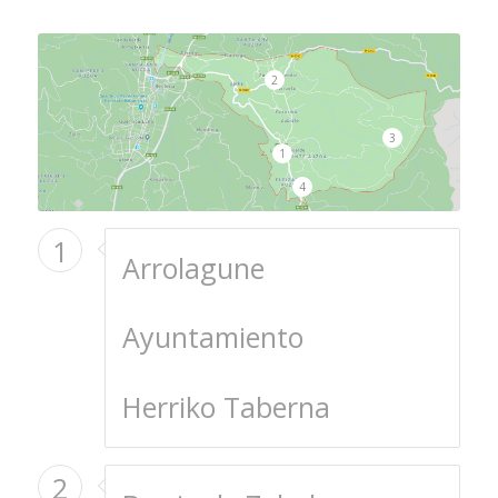
2
3
1
4
1
Arrolagune
Ayuntamiento
Herriko Taberna
2