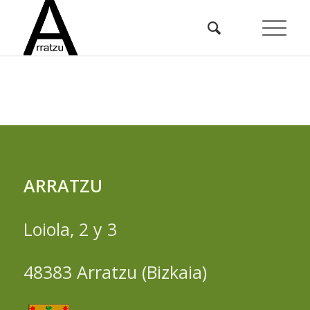
ARRATZU
Loiola, 2 y 3
48383 Arratzu (Bizkaia)