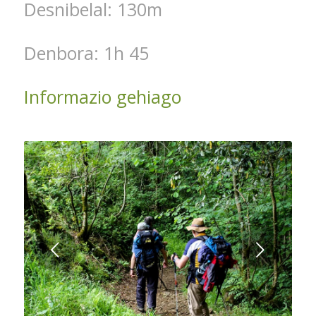
Desnibelal: 130m
Denbora: 1h 45
Informazio gehiago
Next