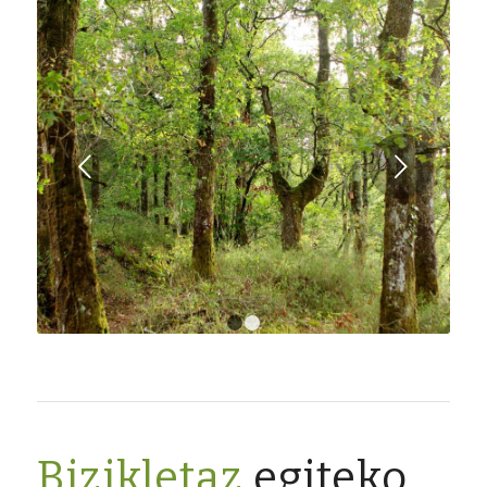
Next
1
2
Bizikletaz
egiteko