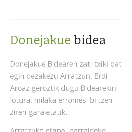
Donejakue
bidea
Donejakue Bidearen zati txiki bat
egin dezakezu Arratzun. Erdi
Aroaz geroztik dugu Bidearekin
lotura, milaka erromes ibiltzen
ziren garaietatik.
Arratzuko etapa Iparraldeko