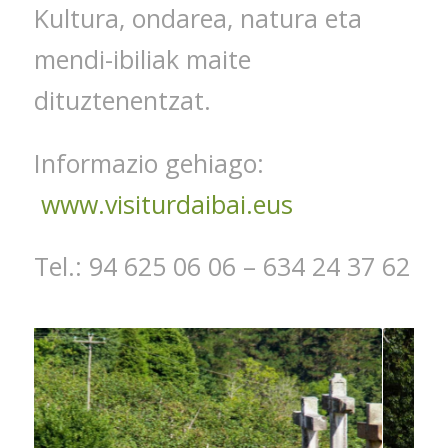
Kultura, ondarea, natura eta
mendi-ibiliak maite
dituztenentzat.
Informazio gehiago:
www.visiturdaibai.eus
Tel.: 94 625 06 06 – 634 24 37 62