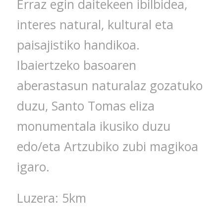
Erraz egin daitekeen ibilbidea,
interes natural, kultural eta
paisajistiko handikoa.
Ibaiertzeko basoaren
aberastasun naturalaz gozatuko
duzu, Santo Tomas eliza
monumentala ikusiko duzu
edo/eta Artzubiko zubi magikoa
igaro.
Luzera: 5km