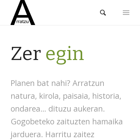
Zer
egin
Planen bat nahi? Arratzun
natura, kirola, paisaia, historia,
ondarea… dituzu aukeran.
Gogobeteko zaituzten hamaika
jarduera. Harritu zaitez