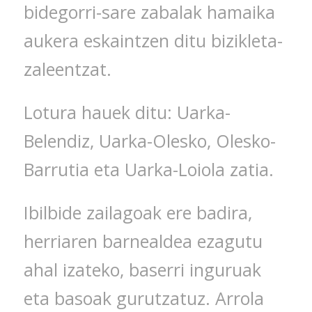
bidegorri-sare zabalak hamaika
aukera eskaintzen ditu bizikleta-
zaleentzat.
Lotura hauek ditu: Uarka-
Belendiz, Uarka-Olesko, Olesko-
Barrutia eta Uarka-Loiola zatia.
Ibilbide zailagoak ere badira,
herriaren barnealdea ezagutu
ahal izateko, baserri inguruak
eta basoak gurutzatuz. Arrola