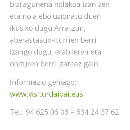
bizilagunena nolakoa izan zen
eta nola eboluzionatu duen
ikusiko dugu Arratzun,
aberastasun-iturrien berri
izango dugu, erabileren eta
ohituren berri izateaz gain.
Informazio gehiago:
www.visiturdaibai.eus
Tel.: 94 625 06 06 – 634 24 37 62