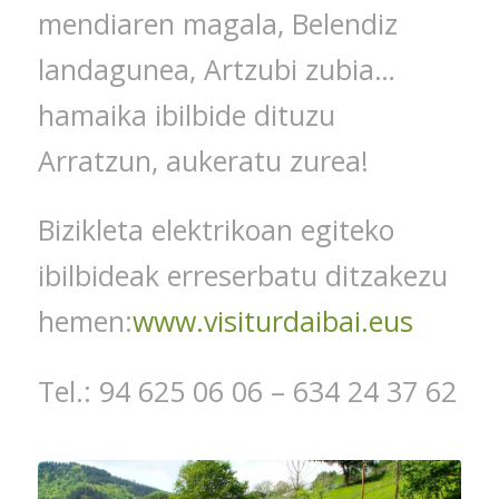
mendiaren magala, Belendiz
landagunea, Artzubi zubia…
hamaika ibilbide dituzu
Arratzun, aukeratu zurea!
Bizikleta elektrikoan egiteko
ibilbideak erreserbatu ditzakezu
hemen:
www.visiturdaibai.eus
Tel.: 94 625 06 06 – 634 24 37 62