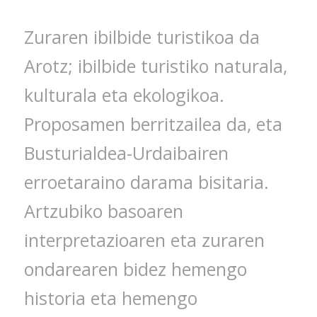
Zuraren ibilbide turistikoa da
Arotz; ibilbide turistiko naturala,
kulturala eta ekologikoa.
Proposamen berritzailea da, eta
Busturialdea-Urdaibairen
erroetaraino darama bisitaria.
Artzubiko basoaren
interpretazioaren eta zuraren
ondarearen bidez hemengo
historia eta hemengo