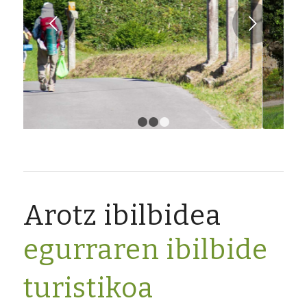
Next
1
2
3
Arotz ibilbidea
egurraren ibilbide
turistikoa