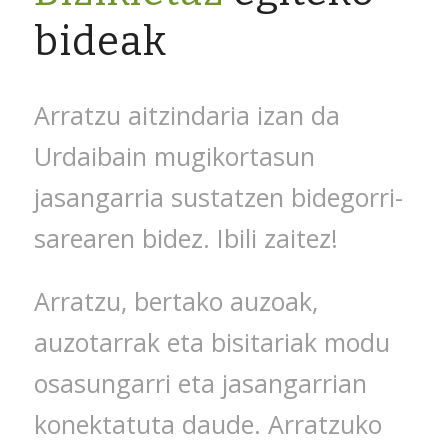
bideak
Arratzu aitzindaria izan da
Urdaibain mugikortasun
jasangarria sustatzen bidegorri-
sarearen bidez. Ibili zaitez!
Arratzu, bertako auzoak,
auzotarrak eta bisitariak modu
osasungarri eta jasangarrian
konektatuta daude. Arratzuko