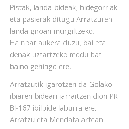
Pistak, landa-bideak, bidegorriak
eta pasierak ditugu Arratzuren
landa giroan murgiltzeko.
Hainbat aukera duzu, bai eta
denak uztartzeko modu bat
baino gehiago ere.
Arratzutik igarotzen da Golako
ibiaren bideari jarraitzen dion PR
BI-167 ibilbide laburra ere,
Arratzu eta Mendata artean.