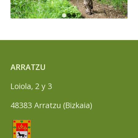
1
2
3
ARRATZU
Loiola, 2 y 3
48383 Arratzu (Bizkaia)