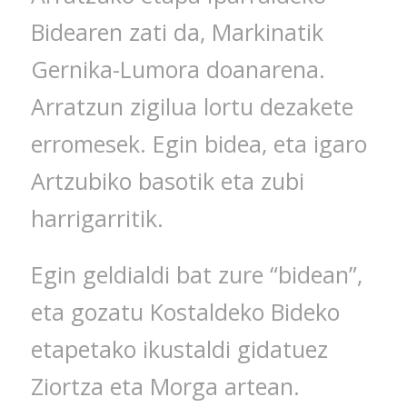
Bidearen zati da, Markinatik
Gernika-Lumora doanarena.
Arratzun zigilua lortu dezakete
erromesek. Egin bidea, eta igaro
Artzubiko basotik eta zubi
harrigarritik.
Egin geldialdi bat zure “bidean”,
eta gozatu Kostaldeko Bideko
etapetako ikustaldi gidatuez
Ziortza eta Morga artean.