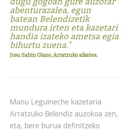
dugu gogoan gure auzotar
abenturazalea, egun
batean Belendizetik
mundura irten eta kazetari
handia izateko ametsa egia
bihurtu zuena.
”
Josu Sabin Olano, Arratzuko alkatea.
Manu Leguineche kazetaria
Arratzuko Belendiz auzokoa zen,
eta, bere burua definitzeko