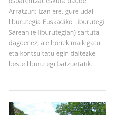
osoarentzat eskura daude
Arratzun; izan ere, gure udal
liburutegia Euskadiko Liburutegi
Sarean (e-liburutegian) sartuta
dagoenez, ale horiek mailegatu
eta kontsultatu egin daitezke
beste liburutegi batzuetatik.