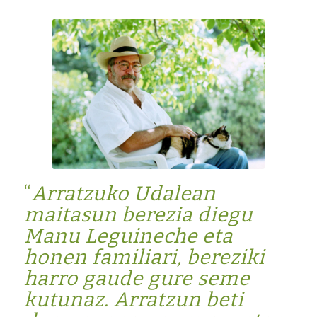
“
Arratzuko Udalean
maitasun berezia diegu
Manu Leguineche eta
honen familiari, bereziki
harro gaude gure seme
kutunaz. Arratzun beti