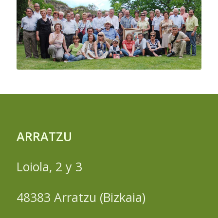
ARRATZU
Loiola, 2 y 3
48383 Arratzu (Bizkaia)