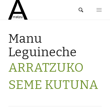
Manu
Leguineche
ARRATZUKO
SEME KUTUNA