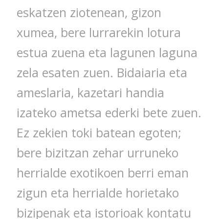
eskatzen ziotenean, gizon
xumea, bere lurrarekin lotura
estua zuena eta lagunen laguna
zela esaten zuen. Bidaiaria eta
ameslaria, kazetari handia
izateko ametsa ederki bete zuen.
Ez zekien toki batean egoten;
bere bizitzan zehar urruneko
herrialde exotikoen berri eman
zigun eta herrialde horietako
bizipenak eta istorioak kontatu