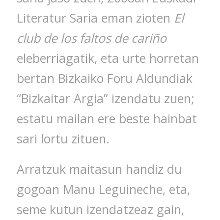
Literatur Saria eman zioten
El
club de los faltos de cariño
eleberriagatik, eta urte horretan
bertan Bizkaiko Foru Aldundiak
“Bizkaitar Argia” izendatu zuen;
estatu mailan ere beste hainbat
sari lortu zituen.
Arratzuk maitasun handiz du
gogoan Manu Leguineche, eta,
seme kutun izendatzeaz gain,