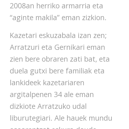
2008an herriko armarria eta
“aginte makila” eman zizkion.
Kazetari eskuzabala izan zen;
Arratzuri eta Gernikari eman
zien bere obraren zati bat, eta
duela gutxi bere familiak eta
lankideek kazetariaren
argitalpenen 34 ale eman
dizkiote Arratzuko udal
liburutegiari. Ale hauek mundu