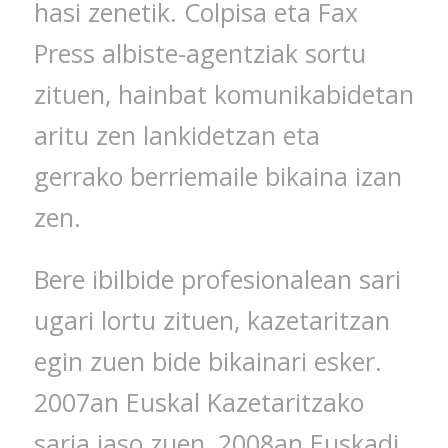
hasi zenetik. Colpisa eta Fax
Press albiste-agentziak sortu
zituen, hainbat komunikabidetan
aritu zen lankidetzan eta
gerrako berriemaile bikaina izan
zen.
Bere ibilbide profesionalean sari
ugari lortu zituen, kazetaritzan
egin zuen bide bikainari esker.
2007an Euskal Kazetaritzako
saria jaso zuen, 2008an Euskadi