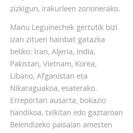
zizkigun, irakurleen zorionerako.
Manu Leguinechek gertutik bizi
izan zituen hainbat gatazka
beliko: Iran, Aljeria, India,
Pakistan, Vietnam, Korea,
Libano, Afganistan eta
Nikaraguakoa, esaterako.
Erreportari ausarta, bokazio
handikoa, txikitan edo gaztaroan
Belendizeko paisaian amesten